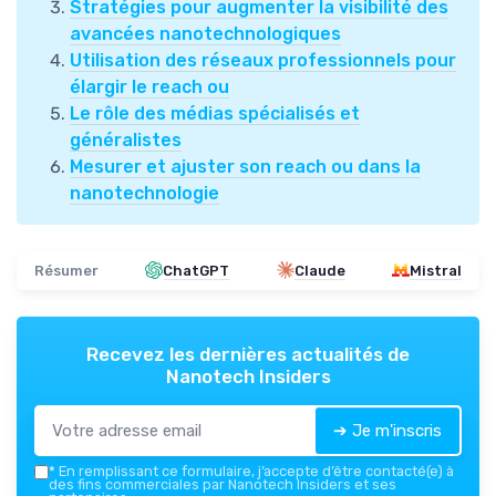
Stratégies pour augmenter la visibilité des
avancées nanotechnologiques
Utilisation des réseaux professionnels pour
élargir le reach ou
Le rôle des médias spécialisés et
généralistes
Mesurer et ajuster son reach ou dans la
nanotechnologie
Résumer
ChatGPT
Claude
Mistral
Recevez les dernières actualités de
Nanotech Insiders
➔ Je m'inscris
*
En remplissant ce formulaire, j’accepte d’être contacté(e) à
des fins commerciales par Nanotech Insiders et ses