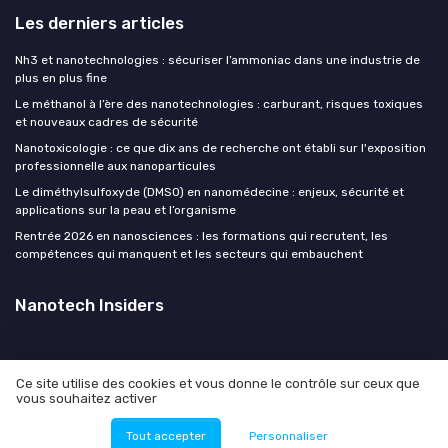
Les derniers articles
Nh3 et nanotechnologies : sécuriser l’ammoniac dans une industrie de
plus en plus fine
Le méthanol à l’ère des nanotechnologies : carburant, risques toxiques
et nouveaux cadres de sécurité
Nanotoxicologie : ce que dix ans de recherche ont établi sur l'exposition
professionnelle aux nanoparticules
Le diméthylsulfoxyde (DMSO) en nanomédecine : enjeux, sécurité et
applications sur la peau et l’organisme
Rentrée 2026 en nanosciences : les formations qui recrutent, les
compétences qui manquent et les secteurs qui embauchent
Nanotech Insiders
Ce site utilise des cookies et vous donne le contrôle sur ceux que
vous souhaitez activer
Mentions légales
Politique de confidentialité
© Nanotech Insiders 2026
Tout accepter
Personnaliser