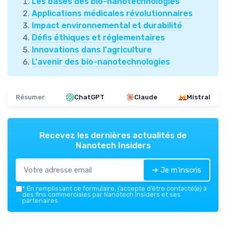
Les bases des bio-nanotechnologies
Applications médicales révolutionnaires
Impact environnemental et durabilité
Défis éthiques et réglementaires
Innovations dans l'agriculture
L'avenir des bio-nanotechnologies
Résumer
ChatGPT
Claude
Mistral
Recevez les dernières actualités de
Nanotech Insiders
➔ Je m'inscris
*
En remplissant ce formulaire, j’accepte d’être contacté(e) à
des fins commerciales par Nanotech Insiders et ses
partenaires.