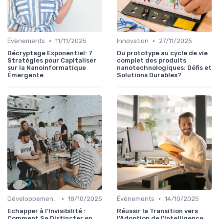
•
•
Évènements
11/11/2025
Innovation
27/11/2025
Décryptage Exponentiel: 7
Du prototype au cycle de vie
Stratégies pour Capitaliser
complet des produits
sur la Nanoinformatique
nanotechnologiques: Défis et
Émergente
Solutions Durables?
•
•
Développement personnel
18/10/2025
Évènements
14/10/2025
Echapper à l'Invisibilité :
Réussir la Transition vers
Comment Se Distincter en
l'Adoption de l'Intelligence