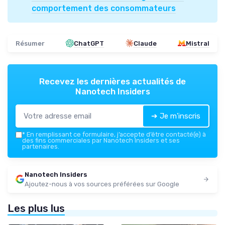
comportement des consommateurs
Résumer
ChatGPT
Claude
Mistral
Recevez les dernières actualités de
Nanotech Insiders
➔ Je m'inscris
*
En remplissant ce formulaire, j’accepte d’être contacté(e) à
des fins commerciales par Nanotech Insiders et ses
partenaires.
Nanotech Insiders
Ajoutez-nous à vos sources préférées sur Google
Les plus lus