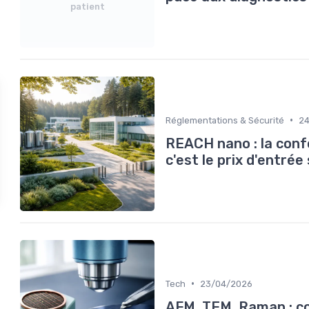
patient
•
Réglementations & Sécurité
2
REACH nano : la confo
c'est le prix d'entré
•
Tech
23/04/2026
AFM, TEM, Raman : com