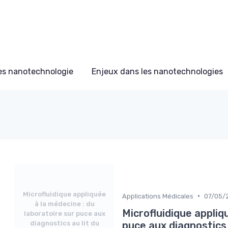
s nanotechnologie
Enjeux dans les nanotechnologies
Microfluidique appliquée
•
Applications Médicales
07/05/
à la médecine : du
Microfluidique appliq
laboratoire sur puce aux
diagnostics au lit du
puce aux diagnostics 