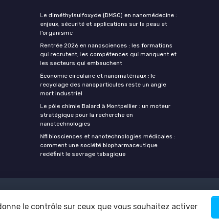
Le diméthylsulfoxyde (DMSO) en nanomédecine :
enjeux, sécurité et applications sur la peau et
l’organisme
Rentrée 2026 en nanosciences : les formations
qui recrutent, les compétences qui manquent et
les secteurs qui embauchent
Économie circulaire et nanomatériaux : le
recyclage des nanoparticules reste un angle
mort industriel
Le pôle chimie Balard à Montpellier : un moteur
stratégique pour la recherche en
nanotechnologies
Nfl biosciences et nanotechnologies médicales :
comment une société biopharmaceutique
redéfinit le sevrage tabagique
Mentions légales
Politique de confidentialité
 donne le contrôle sur ceux que vous souhaitez activer
© Nanotech Insiders 2026