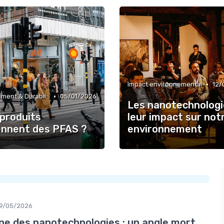
•
Impact environnemental
12/
•
Environnement & Durabilité
05/01/2026
Les nanotechnologi
 produits
leur impact sur not
ennent des PFAS ?
environnement
9/05/2026
ne des nanotechnologies : un angle mort