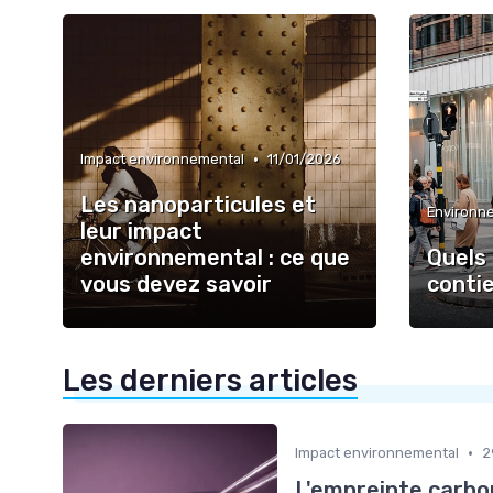
•
Impact environnemental
11/01/2026
Les nanoparticules et
leur impact
environnemental : ce que
Quels
vous devez savoir
conti
Les derniers articles
•
Impact environnemental
2
L'empreinte carbo