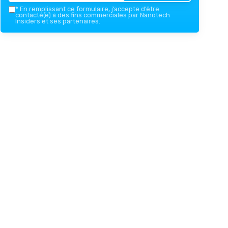
*
En remplissant ce formulaire, j’accepte d’être
contacté(e) à des fins commerciales par Nanotech
Insiders et ses partenaires.