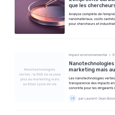
que les chercheur
Analyse complète de l’empre
nanomatériaux, coûts cachés 
pour chercheurs et industriel
•
Impact environnemental
0
Nanotechnologies v
marketing mais au 
Nanotechnologies
vertes : la RSE ne se joue
Les nanotechnologies vertes 
plus au marketing mais
transparence des impacts env
au bilan cycle de vie
concrète pour les dirigeants i
par Laurent-Jean Boiss