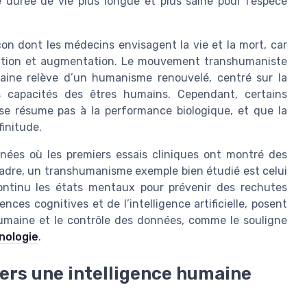
 durée de vie plus longue et plus saine pour l’espèce
çon dont les médecins envisagent la vie et la mort, car
ioration et augmentation. Le mouvement transhumaniste
aine relève d’un humanisme renouvelé, centré sur la
es capacités des êtres humains. Cependant, certains
se résume pas à la performance biologique, et que la
finitude.
nnées où les premiers essais cliniques ont montré des
adre, un transhumanisme exemple bien étudié est celui
ontinu les états mentaux pour prévenir des rechutes
ences cognitives et de l’intelligence artificielle, posent
humaine et le contrôle des données, comme le souligne
nologie
.
vers une intelligence humaine