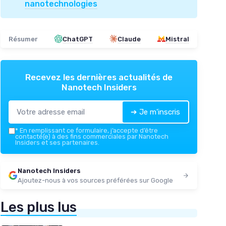
nanotechnologies
Résumer
ChatGPT
Claude
Mistral
Recevez les dernières actualités de
Nanotech Insiders
➔ Je m'inscris
*
En remplissant ce formulaire, j’accepte d’être
contacté(e) à des fins commerciales par Nanotech
Insiders et ses partenaires.
Nanotech Insiders
Ajoutez-nous à vos sources préférées sur Google
Les plus lus