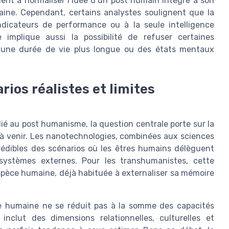
nt à normaliser l’idée d’un post humain intégré à son
ine. Cependant, certains analystes soulignent que la
dicateurs de performance ou à la seule intelligence
ne implique aussi la possibilité de refuser certaines
t une durée de vie plus longue ou des états mentaux
rios réalistes et limites
é au post humanisme, la question centrale porte sur la
 à venir. Les nanotechnologies, combinées aux sciences
t crédibles des scénarios où les êtres humains délèguent
systèmes externes. Pour les transhumanistes, cette
pèce humaine, déjà habituée à externaliser sa mémoire
re humaine ne se réduit pas à la somme des capacités
nclut des dimensions relationnelles, culturelles et