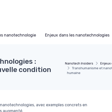
s nanotechnologie
Enjeux dans les nanotechnologies
nologies :
Nanotech Insiders
Enjeux 
velle condition
Transhumanisme et nanote
humaine
 nanotechnologies, avec exemples concrets en
ps augmenté.