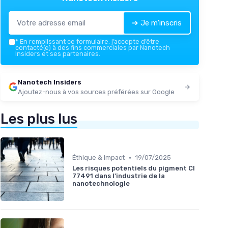
➔ Je m'inscris
*
En remplissant ce formulaire, j’accepte d’être
contacté(e) à des fins commerciales par Nanotech
Insiders et ses partenaires.
Nanotech Insiders
Ajoutez-nous à vos sources préférées sur Google
Les plus lus
•
Éthique & Impact
19/07/2025
Les risques potentiels du pigment CI
77491 dans l'industrie de la
nanotechnologie