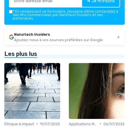
➔ Je m'inscris
*
En remplissant ce formulaire, j’accepte d’être contacté(e) à
des fins commerciales par Nanotech Insiders et ses
partenaires.
Nanotech Insiders
Ajoutez-nous à vos sources préférées sur Google
Les plus lus
•
•
Éthique & Impact
19/07/2025
Applications Médicales
06/07/2025