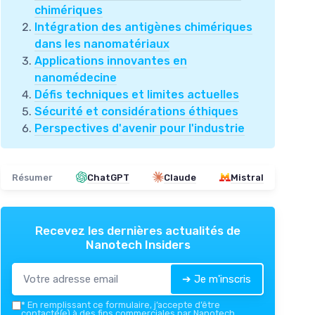
chimériques
Intégration des antigènes chimériques
dans les nanomatériaux
Applications innovantes en
nanomédecine
Défis techniques et limites actuelles
Sécurité et considérations éthiques
Perspectives d'avenir pour l'industrie
Résumer
ChatGPT
Claude
Mistral
Recevez les dernières actualités de
Nanotech Insiders
➔ Je m'inscris
*
En remplissant ce formulaire, j’accepte d’être
contacté(e) à des fins commerciales par Nanotech