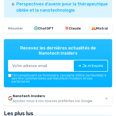
Perspectives d’avenir pour la thérapeutique
ciblée et la nanotechnologie
Résumer
ChatGPT
Claude
Mistral
Recevez les dernières actualités de
Nanotech Insiders
➔ Je m'inscris
*
En remplissant ce formulaire, j’accepte d’être contacté(e) à
des fins commerciales par Nanotech Insiders et ses
partenaires.
Nanotech Insiders
Ajoutez-nous à vos sources préférées sur Google
Les plus lus