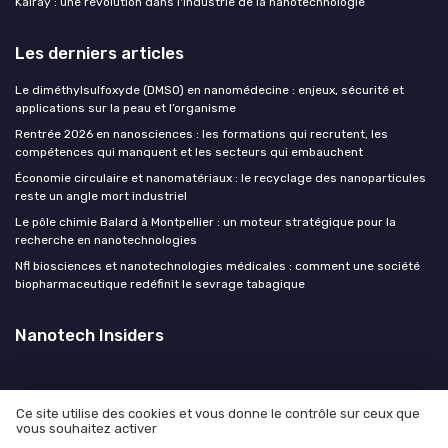
Kalray : une révolution dans l'industrie de la nanotechnologie
Les derniers articles
Le diméthylsulfoxyde (DMSO) en nanomédecine : enjeux, sécurité et
applications sur la peau et l’organisme
Rentrée 2026 en nanosciences : les formations qui recrutent, les
compétences qui manquent et les secteurs qui embauchent
Économie circulaire et nanomatériaux : le recyclage des nanoparticules
reste un angle mort industriel
Le pôle chimie Balard à Montpellier : un moteur stratégique pour la
recherche en nanotechnologies
Nfl biosciences et nanotechnologies médicales : comment une société
biopharmaceutique redéfinit le sevrage tabagique
Nanotech Insiders
Ce site utilise des cookies et vous donne le contrôle sur ceux que
vous souhaitez activer
Mentions légales
Politique de confidentialité