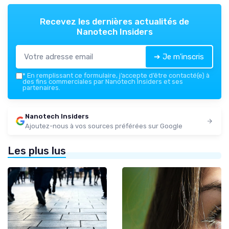
Recevez les dernières actualités de
Nanotech Insiders
➔ Je m'inscris
*
En remplissant ce formulaire, j’accepte d’être contacté(e) à
des fins commerciales par Nanotech Insiders et ses
partenaires.
Nanotech Insiders
Ajoutez-nous à vos sources préférées sur Google
Les plus lus