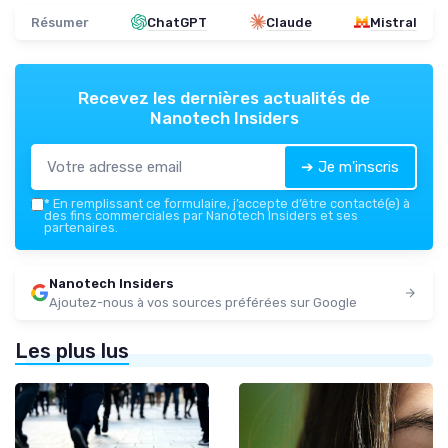
Résumer
ChatGPT
Claude
Mistral
Recevez les dernières actualités de
Nanotech Insiders
➔ Je m'inscris
*
En remplissant ce formulaire, j’accepte d’être contacté(e) à
des fins commerciales par Nanotech Insiders et ses
partenaires.
Nanotech Insiders
Ajoutez-nous à vos sources préférées sur Google
Les plus lus